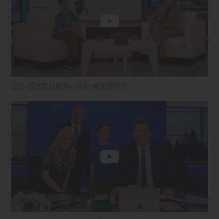
艾伦-德杰尼勒斯秀--瑞安-希克曼采访