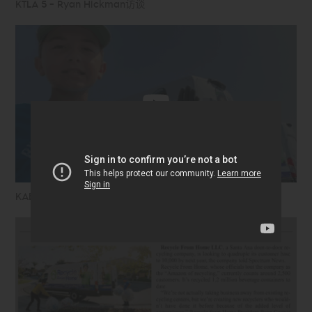
KTLA 5 - Ryan Hickman访谈
KABC 7 - Ryan Hickman访谈