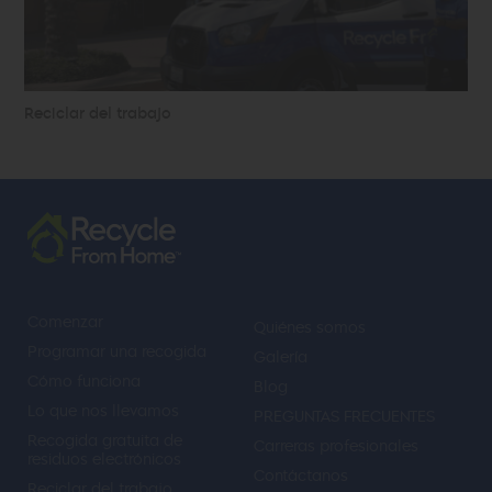
Reciclar del trabajo
Comenzar
Quiénes somos
Programar una recogida
Galería
Cómo funciona
Blog
Lo que nos llevamos
PREGUNTAS FRECUENTES
Recogida gratuita de
Carreras profesionales
residuos electrónicos
Contáctanos
Reciclar del trabajo